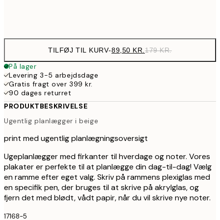
Frame
options
TILFØJ TIL KURV
-
89,50 KR.
179 KR.
På lager
Levering 3-5 arbejdsdage
Gratis fragt over 399 kr.
90 dages returret
PRODUKTBESKRIVELSE
Ugentlig planlægger i beige
print med ugentlig planlægningsoversigt
Ugeplanlægger med firkanter til hverdage og noter. Vores
plakater er perfekte til at planlægge din dag-til-dag! Vælg
en ramme efter eget valg. Skriv på rammens plexiglas med
en specifik pen, der bruges til at skrive på akrylglas, og
fjern det med blødt, vådt papir, når du vil skrive nye noter.
17168-5