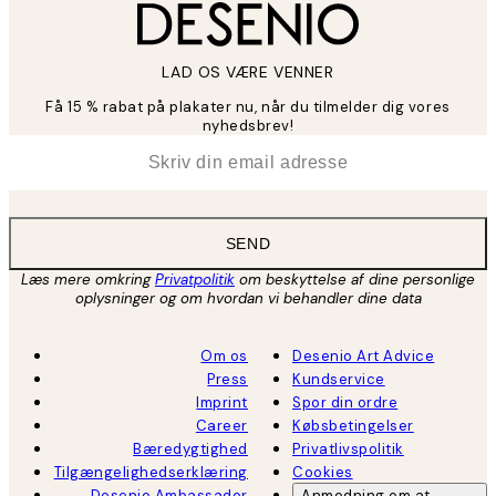
LAD OS VÆRE VENNER
Få 15 % rabat på plakater nu, når du tilmelder dig vores
nyhedsbrev!
*
Email
SEND
Læs mere omkring
Privatpolitik
om beskyttelse af dine personlige
oplysninger og om hvordan vi behandler dine data
Om os
Desenio Art Advice
Press
Kundservice
Imprint
Spor din ordre
Career
Købsbetingelser
Bæredygtighed
Privatlivspolitik
Tilgængelighedserklæring
Cookies
Desenio Ambassador
Anmodning om at