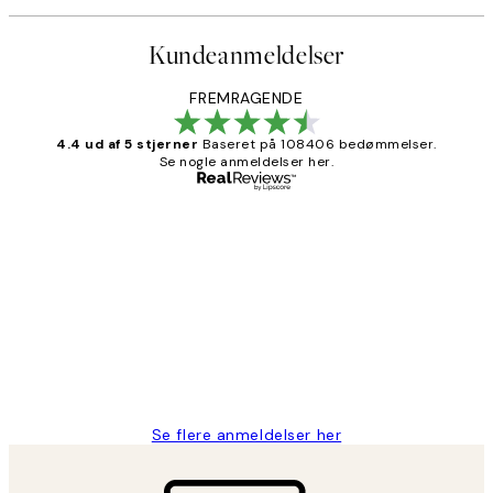
Kundeanmeldelser
FREMRAGENDE
4.4 ud af 5 stjerner
Baseret på 108406 bedømmelser.
Se nogle anmeldelser her.
Bekræftet køber
Kundeanmeldelser
Nemt at bestille og hurtig levering👍
2 jun.
Lonni M
Se flere anmeldelser her