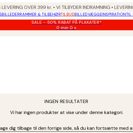
 LEVERING OVER 399 kr. • VI TILBYDER INDRAMNING • LEVER
SBILLEDER
RAMMER & TILBEHØR
TILBUD
BILLEDVÆGGE
INSPIRATION
TIL
SALE - 50% RABAT PÅ PLAKATER*
0 min
0 s
Gyldig
indtil:
2026-
08-
09
INGEN RESULTATER
Vi har ingen produkter at vise under denne kategori.
age dig tilbage til den forrige side, så du kan fortsætte med a