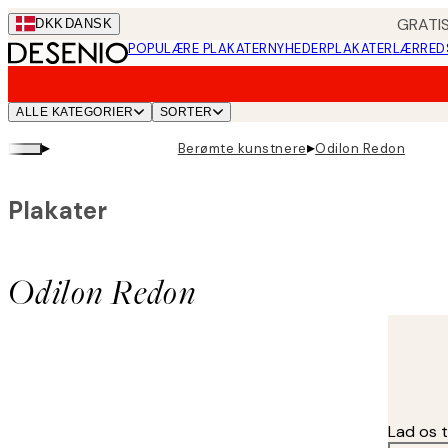
Skip
GRATIS
DKK
DANSK
to
POPULÆRE PLAKATER
NYHEDER
PLAKATER
LÆRRED
main
content.
ALLE KATEGORIER
SORTER
▸
▸
Berømte kunstnere
Odilon Redon
Plakater
Odilon Redon
Lad os t