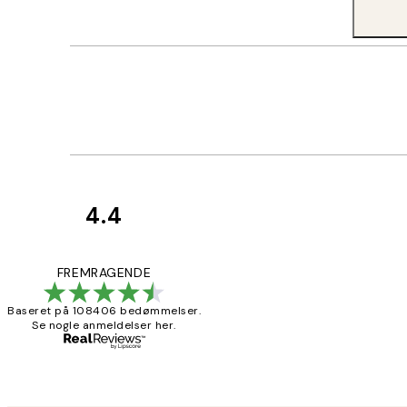
4.4
Kundeanmeldelser
Nemt at bestill
FREMRAGENDE
Baseret på 108406 bedømmelser.
Se nogle anmeldelser her.
2 jun.
Lonni M