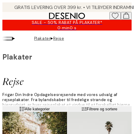
Skip
to
main
SALE - 50% RABAT PÅ PLAKATER*
content.
0 min
0 s
Gyldig
indtil:
▸
▸
Plakater
Rejse
2026-
08-
09
Plakater
Rejse
Frigør Din Indre Opdagelsesrejsende med vores udvalg af
rejseplakater. Fra bylandskaber til fredelige strande og
bjergudsigt, er hver rejseplakat et vindue til et forskelligt hjørne
Læs mere
Alle kategorier
Filtrere og sortere
af kloden. Fordyb dig i nye kulturer og betagende landskaber.