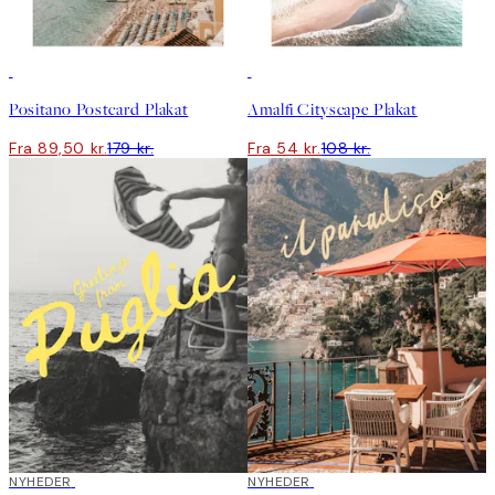
50%*
50%*
Positano Postcard Plakat
Amalfi Cityscape Plakat
Fra 89,50 kr.
179 kr.
Fra 54 kr.
108 kr.
NYHEDER
NYHEDER