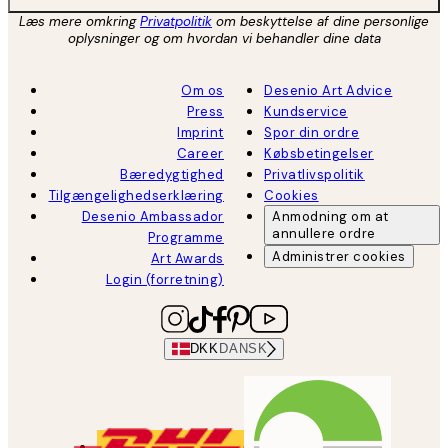
Læs mere omkring
Privatpolitik
om beskyttelse af dine personlige
oplysninger og om hvordan vi behandler dine data
Om os
Desenio Art Advice
Press
Kundservice
Imprint
Spor din ordre
Career
Købsbetingelser
Bæredygtighed
Privatlivspolitik
Tilgængelighedserklæring
Cookies
Desenio Ambassador
Anmodning om at
annullere ordre
Programme
Administrer cookies
Art Awards
Login (forretning)
DKK
DANSK