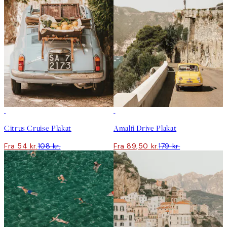
50%*
50%*
Citrus Cruise Plakat
Amalfi Drive Plakat
Fra 54 kr.
108 kr.
Fra 89,50 kr.
179 kr.