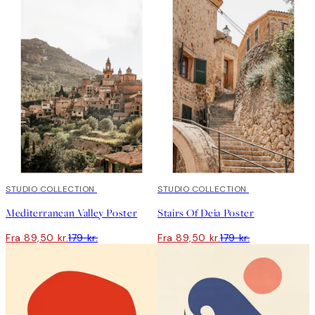
50%*
STUDIO COLLECTION
50%*
STUDIO COLLECTION
Mediterranean Valley Poster
Stairs Of Deia Poster
Fra 89,50 kr.
179 kr.
Fra 89,50 kr.
179 kr.