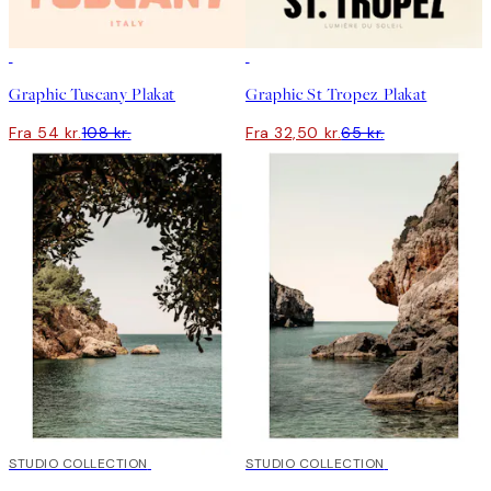
50%*
50%*
Graphic Tuscany Plakat
Graphic St Tropez Plakat
Fra 54 kr.
108 kr.
Fra 32,50 kr.
65 kr.
50%*
STUDIO COLLECTION
50%*
STUDIO COLLECTION