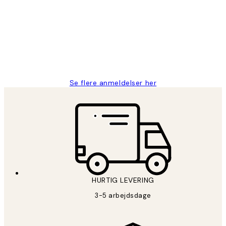
Nemt at bestille og hurtig levering👍
2 jun.
Lonni M
Se flere anmeldelser her
HURTIG LEVERING
3-5 arbejdsdage