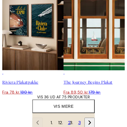
-40%
50%*
Riviera Plakatpakke
The Journey Begins Plakat
Fra 78 kr.
130 kr.
Fra 89,50 kr.
179 kr.
VIS 36 UD AF 75 PRODUKTER
VIS MERE
1
2
3