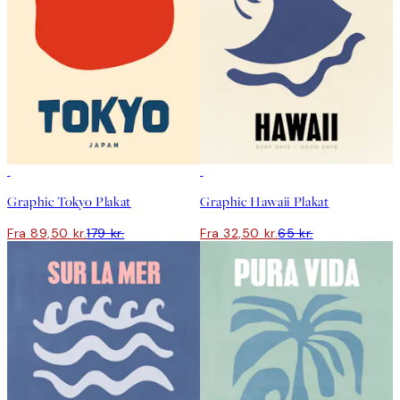
50%*
50%*
Graphic Tokyo Plakat
Graphic Hawaii Plakat
Fra 89,50 kr.
179 kr.
Fra 32,50 kr.
65 kr.