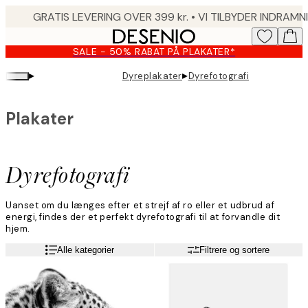
Skip
to
main
SALE - 50% RABAT PÅ PLAKATER*
content.
▸
▸
Dyreplakater
Dyrefotografi
Plakater
Dyrefotografi
Uanset om du længes efter et strejf af ro eller et udbrud af
energi, findes der et perfekt dyrefotografi til at forvandle dit
hjem.
Alle kategorier
Filtrere og sortere