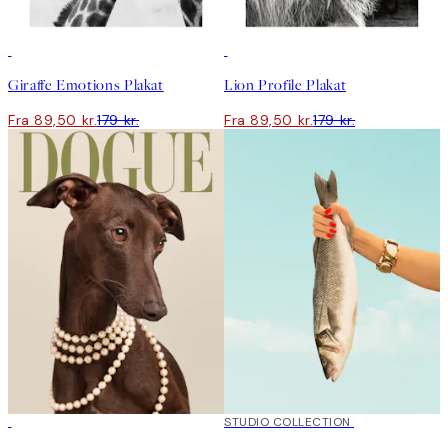
50%*
50%*
Giraffe Emotions Plakat
Lion Profile Plakat
Fra 89,50 kr.
179 kr.
Fra 89,50 kr.
179 kr.
50%*
50%*
STUDIO COLLECTION