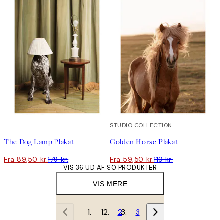
50%*
50%*
STUDIO COLLECTION
The Dog Lamp Plakat
Golden Horse Plakat
Fra 89,50 kr.
179 kr.
Fra 59,50 kr.
119 kr.
VIS 36 UD AF 90 PRODUKTER
VIS MERE
1
2
3