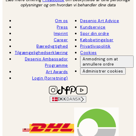
oplysninger og om hvordan vi behandler dine data
Om os
Desenio Art Advice
Press
Kundservice
Imprint
Spor din ordre
Career
Købsbetingelser
Bæredygtighed
Privatlivspolitik
Tilgængelighedserklæring
Cookies
Desenio Ambassador
Anmodning om at
annullere ordre
Programme
Administrer cookies
Art Awards
Login (forretning)
DKK
DANSK