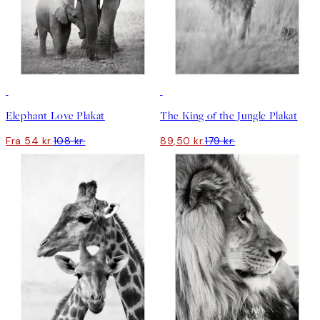
50%*
50%*
Elephant Love Plakat
The King of the Jungle Plakat
Fra 54 kr.
108 kr.
89,50 kr.
179 kr.