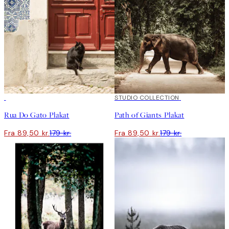
50%*
50%*
STUDIO COLLECTION
Rua Do Gato Plakat
Path of Giants Plakat
Fra 89,50 kr.
179 kr.
Fra 89,50 kr.
179 kr.