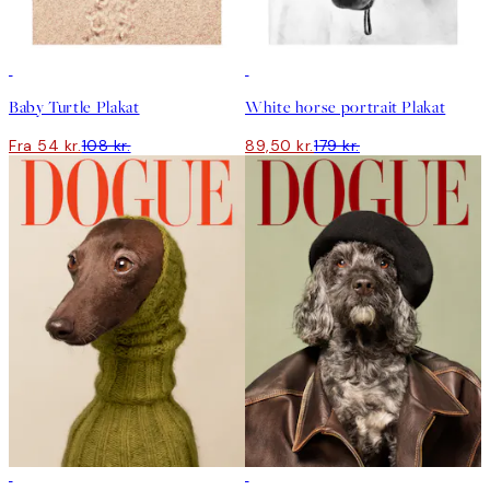
50%*
50%*
Baby Turtle Plakat
White horse portrait Plakat
Fra 54 kr.
108 kr.
89,50 kr.
179 kr.
50%*
50%*