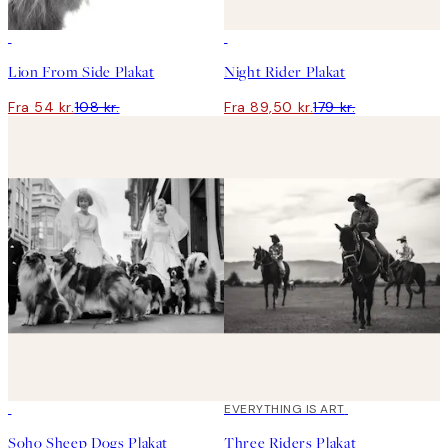
50%*
50%*
Lion From Side Plakat
Night Rider Plakat
Fra 54 kr.
108 kr.
Fra 89,50 kr.
179 kr.
50%*
EVERYTHING IS ART
Soho Sheep Dogs Plakat
Three Riders Plakat