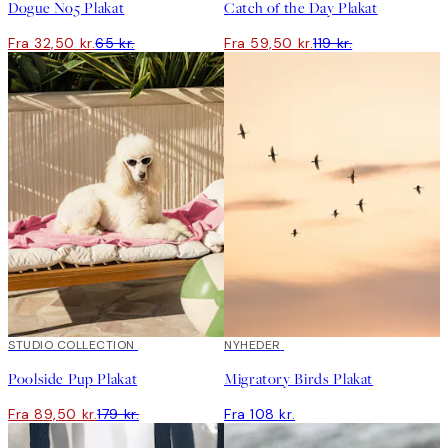
Dogue No5 Plakat
Catch of the Day Plakat
Fra 32,50 kr.
65 kr.
Fra 59,50 kr.
119 kr.
50%*
STUDIO COLLECTION
NYHEDER
Poolside Pup Plakat
Migratory Birds Plakat
Fra 89,50 kr.
179 kr.
Fra 108 kr.