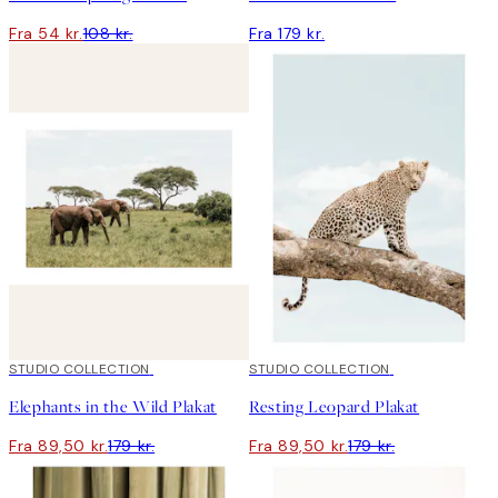
Fra 54 kr.
108 kr.
Fra 179 kr.
50%*
STUDIO COLLECTION
50%*
STUDIO COLLECTION
Elephants in the Wild​ Plakat
Resting Leopard​ Plakat
Fra 89,50 kr.
179 kr.
Fra 89,50 kr.
179 kr.