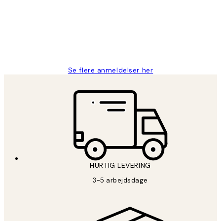
Nemt at bestille og hurtig levering👍
2 jun.
Lonni M
Se flere anmeldelser her
HURTIG LEVERING
3-5 arbejdsdage