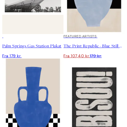
40%*
FEATURED ARTISTS
Palm Springs Gas Station Plakat
The Print Republic - Blue Still Life Poster No1 Plakat
Fra 179 kr.
Fra 107,40 kr.
179 kr.