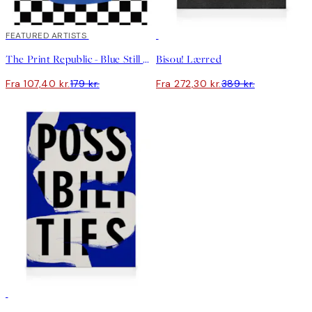
40%*
FEATURED ARTISTS
30%*
The Print Republic - Blue Still Life Poster No2 Plakat
Bisou! Lærred
Fra 107,40 kr.
179 kr.
Fra 272,30 kr.
389 kr.
30%*