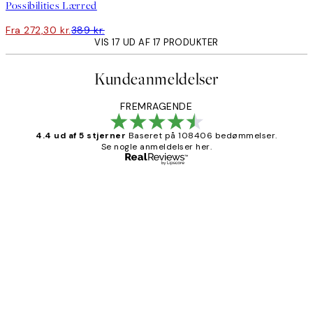
Possibilities Lærred
Fra 272,30 kr.
389 kr.
VIS 17 UD AF 17 PRODUKTER
Kundeanmeldelser
FREMRAGENDE
4.4 ud af 5 stjerner
Baseret på 108406 bedømmelser.
Se nogle anmeldelser her.
Bekræftet køber
Kundeanmeldelser
Nemt at bestille og hurtig levering👍
2 jun.
Lonni M