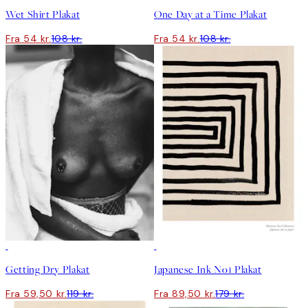
Wet Shirt Plakat
One Day at a Time Plakat
Fra 54 kr.
108 kr.
Fra 54 kr.
108 kr.
50%*
50%*
Getting Dry Plakat
Japanese Ink No1 Plakat
Fra 59,50 kr.
119 kr.
Fra 89,50 kr.
179 kr.