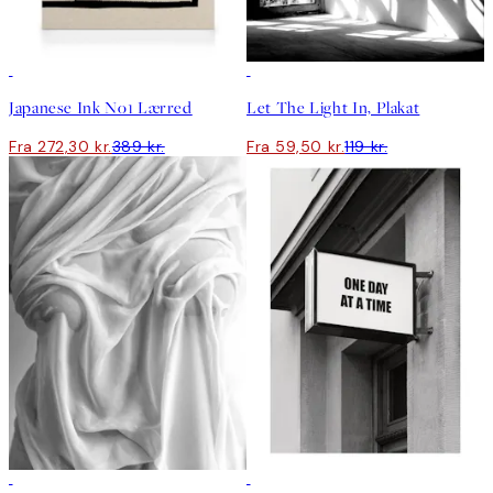
30%*
50%*
Japanese Ink No1 Lærred
Let The Light In, Plakat
Fra 272,30 kr.
389 kr.
Fra 59,50 kr.
119 kr.
50%*
50%*