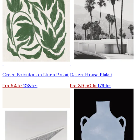
50%*
50%*
Green Botanical on Linen Plakat
Desert House Plakat
Fra 54 kr.
108 kr.
Fra 89,50 kr.
179 kr.