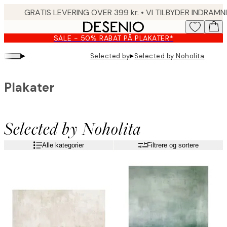
Skip
to
main
SALE - 50% RABAT PÅ PLAKATER*
content.
▸
▸
Selected by
Selected by Noholita
Plakater
Selected by Noholita
Alle kategorier
Filtrere og sortere