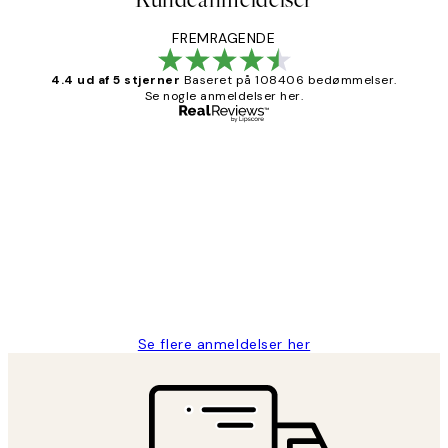
FREMRAGENDE
4.4 ud af 5 stjerner
Baseret på 108406 bedømmelser.
Se nogle anmeldelser her.
Bekræftet køber
Kundeanmeldelser
Nemt at bestille og hurtig levering👍
2 jun.
Lonni M
Se flere anmeldelser her