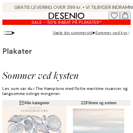
Skip
to
main
SALE - 50% RABAT PÅ PLAKATER*
content.
▸
▸
Vælg din sommerstil
Sommer ved kyste
Plakater
Sommer ved kysten
Lev, som var du i The Hamptons med flotte maritime nuancer og
langsomme solrige morgener.
Læs mere
Alle kategorier
Filtrere og sortere