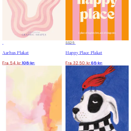
50%*
50%*
SS25
Aarhus Plakat
Happy Place Plakat
Fra 54 kr.
108 kr.
Fra 32,50 kr.
65 kr.