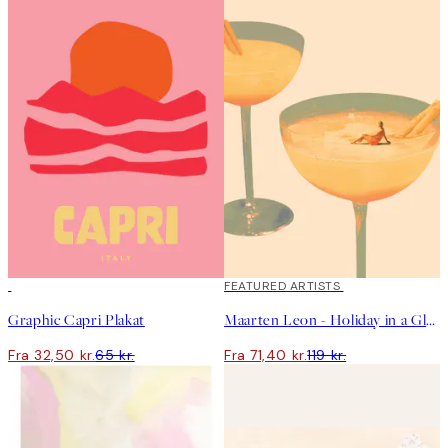
50%*
40%*
FEATURED ARTISTS
Graphic Capri Plakat
Maarten Leon - Holiday in a Glass No1 Plakat
Fra 32,50 kr.
65 kr.
Fra 71,40 kr.
119 kr.