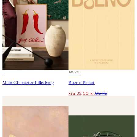
50%*
AW25
Main Character billedvæg
Bueno Plakat
Fra 32,50 kr.
65 kr.