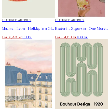
40%*
FEATURED ARTISTS
40%*
FEATURED ARTISTS
Maarten Leon - Holiday in a Glass No2 Plakat
Ekaterina Zagorska - One More Martini Please Plakat
Fra 71,40 kr.
119 kr.
Fra 64,80 kr.
108 kr.