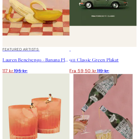
40%*
FEATURED ARTISTS
50%*
Lauren Bencivengo - Banana Plakat
911 Classic Green Plakat
117 kr.
195 kr.
Fra 59,50 kr.
119 kr.