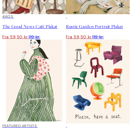
50%*
AW25
50%*
The Good News Café Plakat
Rustic Garden Portrait Plakat
Fra 59,50 kr.
119 kr.
Fra 59,50 kr.
119 kr.
40%*
FEATURED ARTISTS
50%*