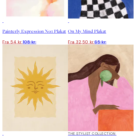
50%*
50%*
Painterly Expression No1 Plakat
On My Mind Plakat
Fra 54 kr.
108 kr.
Fra 32,50 kr.
65 kr.
50%*
50%*
THE STYLIST COLLECTION