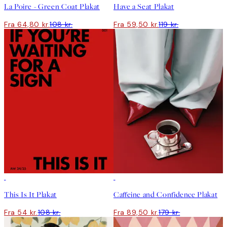
La Poire - Green Coat Plakat
Have a Seat Plakat
Fra 64,80 kr.
108 kr.
Fra 59,50 kr.
119 kr.
50%*
50%*
This Is It Plakat
Caffeine and Confidence Plakat
Fra 54 kr.
108 kr.
Fra 89,50 kr.
179 kr.