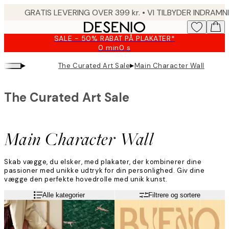
Skip
to
main
SALE - 50% RABAT PÅ PLAKATER*
content.
0 min
0 s
Gyldig
indtil:
▸
▸
The Curated Art Sale
Main Character Wall
2026-
08-
09
The Curated Art Sale
Main Character Wall
Skab vægge, du elsker, med plakater, der kombinerer dine
passioner med unikke udtryk for din personlighed. Giv dine
vægge den perfekte hovedrolle med unik kunst.
Alle kategorier
Filtrere og sortere