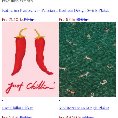
40%*
FEATURED ARTISTS
50%*
Katharina Puritscher - Parisian Sky Plakat
Bauhaus Design Swirls Plakat
Fra 71,40 kr.
119 kr.
Fra 54 kr.
108 kr.
50%*
50%*
Just Chillin Plakat
Mediterranean Mingle Plakat
Fra 54 kr.
108 kr.
Fra 89,50 kr.
179 kr.