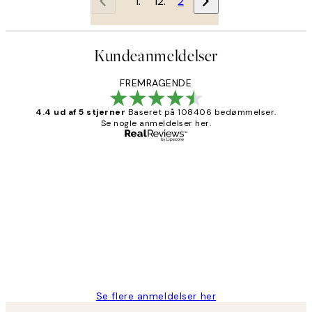
1
2
Kundeanmeldelser
FREMRAGENDE
4.4 ud af 5 stjerner
Baseret på 108406 bedømmelser.
Se nogle anmeldelser her.
Bekræftet køber
Kundeanmeldelser
Nemt at bestille og hurtig levering👍
2 jun.
Lonni M
Se flere anmeldelser her