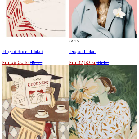
50%*
50%*
SS25
Hug of Roses Plakat
Dogue Plakat
Fra 59,50 kr.
119 kr.
Fra 32,50 kr.
65 kr.