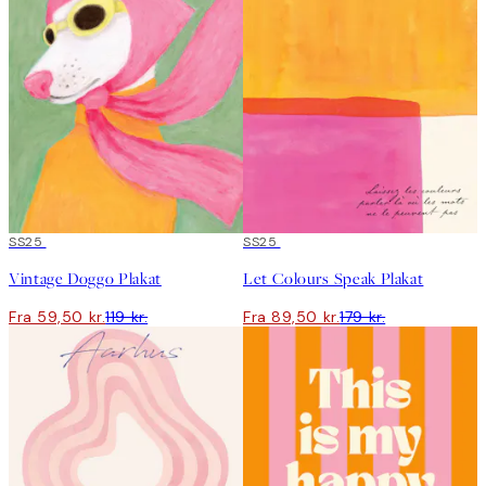
50%*
SS25
50%*
SS25
Vintage Doggo Plakat
Let Colours Speak Plakat
Fra 59,50 kr.
119 kr.
Fra 89,50 kr.
179 kr.