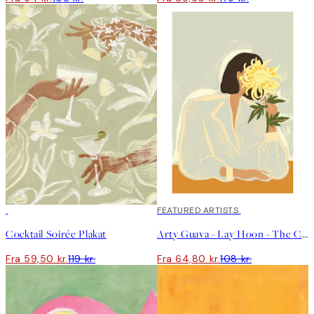
50%*
40%*
FEATURED ARTISTS
Cocktail Soirée Plakat
Arty Guava - Lay Hoon - The Chrysanthemum Plakat
Fra 59,50 kr.
119 kr.
Fra 64,80 kr.
108 kr.