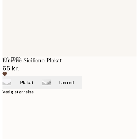
images
NYHEDER
Limone Siciliano Plakat
65 kr.
Plakat
Lærred
Vælg størrelse