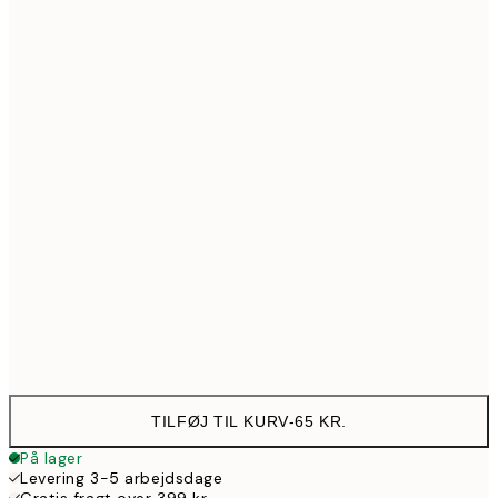
21x30 cm
108
30x40 cm
179
40x50 cm
195
50x70 cm
287
70x100 cm
381
Frame
options
TILFØJ TIL KURV
-
65 KR.
På lager
Levering 3-5 arbejdsdage