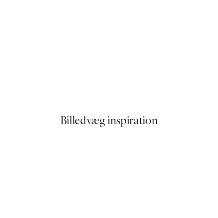
50%*
Time for Wine Plakat
Fra 59,50 kr.
119 kr.
Billedvæg inspiration