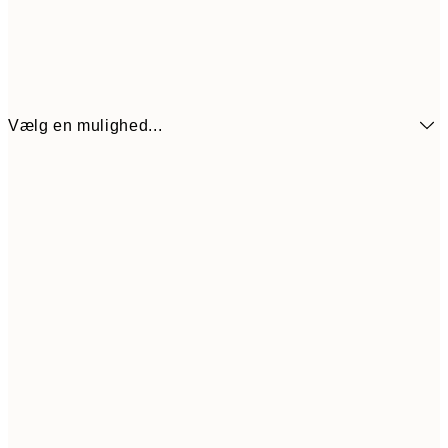
Vælg en mulighed...
13x18 cm
65