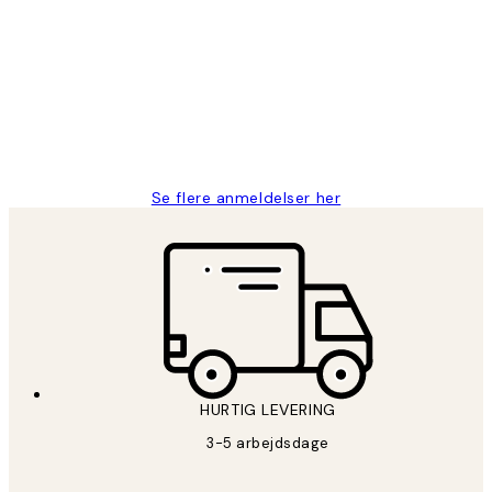
Nemt at bestille og hurtig levering👍
2 jun.
Lonni M
Se flere anmeldelser her
HURTIG LEVERING
3-5 arbejdsdage