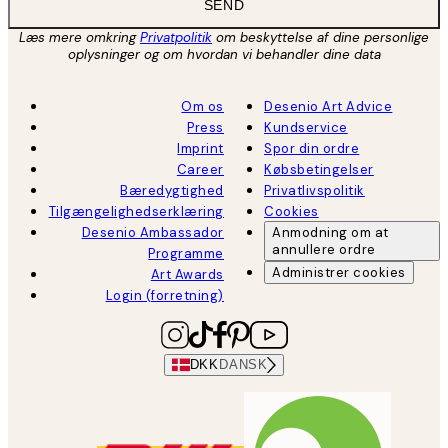
SEND
Læs mere omkring
Privatpolitik
om beskyttelse af dine personlige
oplysninger og om hvordan vi behandler dine data
Om os
Desenio Art Advice
Press
Kundservice
Imprint
Spor din ordre
Career
Købsbetingelser
Bæredygtighed
Privatlivspolitik
Tilgængelighedserklæring
Cookies
Desenio Ambassador
Anmodning om at
annullere ordre
Programme
Administrer cookies
Art Awards
Login (forretning)
DKK
DANSK