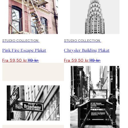
50%*
STUDIO COLLECTION
50%*
STUDIO COLLECTION
Pink Fire Escape Plakat
Chrysler Building Plakat
Fra 59,50 kr.
119 kr.
Fra 59,50 kr.
119 kr.