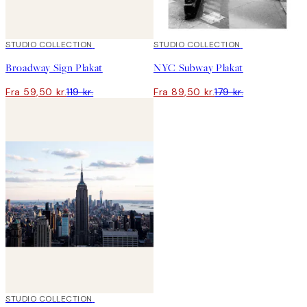
50%*
STUDIO COLLECTION
50%*
STUDIO COLLECTION
Broadway Sign Plakat
NYC Subway Plakat
Fra 59,50 kr.
119 kr.
Fra 89,50 kr.
179 kr.
50%*
STUDIO COLLECTION