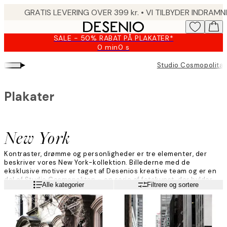
Skip
to
main
SALE - 50% RABAT PÅ PLAKATER*
content.
0 min
0 s
Gyldig
indtil:
▸
Studio Cosmopolita
2026-
08-
09
Plakater
New York
Kontraster, drømme og personligheder er tre elementer, der
beskriver vores New York-kollektion. Billederne med de
eksklusive motiver er taget af Desenios kreative team og er en
del af Studio Cosmopolitan – en serie af fotokunst, der hylder
Læs mere
Alle kategorier
Filtrere og sortere
verdensborgeren.