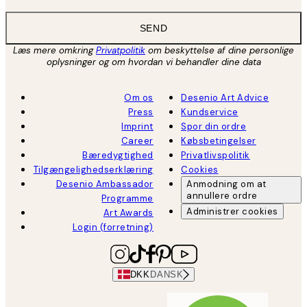
SEND
Læs mere omkring
Privatpolitik
om beskyttelse af dine personlige
oplysninger og om hvordan vi behandler dine data
Om os
Desenio Art Advice
Press
Kundservice
Imprint
Spor din ordre
Career
Købsbetingelser
Bæredygtighed
Privatlivspolitik
Tilgængelighedserklæring
Cookies
Desenio Ambassador
Anmodning om at
annullere ordre
Programme
Administrer cookies
Art Awards
Login (forretning)
DKK
DANSK