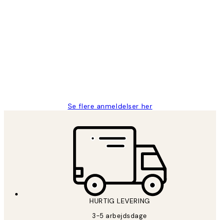
Bekræftet køber
Kundeanmeldelser
Nemt at bestille og hurtig levering👍
2 jun.
Lonni M
Se flere anmeldelser her
HURTIG LEVERING
3-5 arbejdsdage