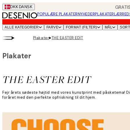
Skip
GRATIS
DKK
DANSK
to
POPULÆRE PLAKATER
NYHEDER
PLAKATER
LÆRRED
main
content.
ALLE KATEGORIER
FARVE
FORMAT (FILTER)
MÅL
SOR
▸
▸
Plakater
THE EASTER EDIT
Plakater
THE EASTER EDIT
Fejr årets sødeste højtid med vores kunstprint med påsketema! Di
foråret med den perfekte opfriskning til dit hjem.