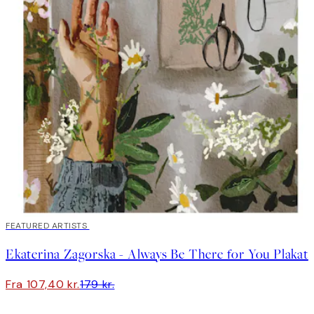
40%*
FEATURED ARTISTS
Ekaterina Zagorska - Always Be There for You Plakat
Fra 107,40 kr.
179 kr.