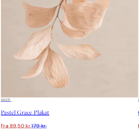
50%*
SS25
Pastel Grace Plakat
Fra 89,50 kr.
179 kr.