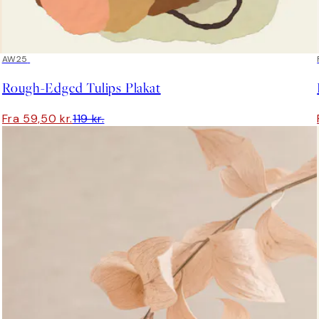
50%*
AW25
Rough-Edged Tulips Plakat
Fra 59,50 kr.
119 kr.