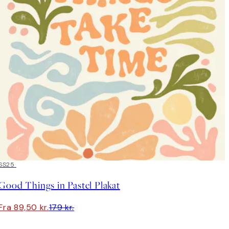
50%*
SS25
Good Things in Pastel Plakat
Fra 89,50 kr.
179 kr.