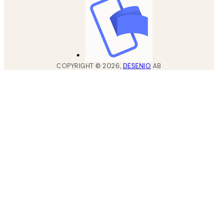
COPYRIGHT ©
2026
,
DESENIO
AB