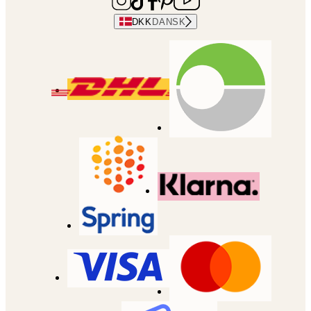
DKK
DANSK