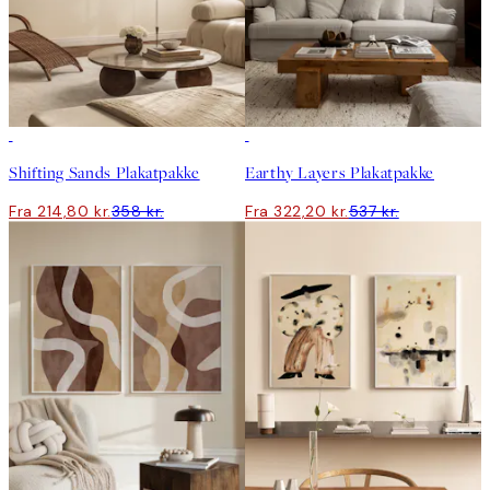
-40%
-40%
Shifting Sands Plakatpakke
Earthy Layers Plakatpakke
Fra 214,80 kr.
358 kr.
Fra 322,20 kr.
537 kr.