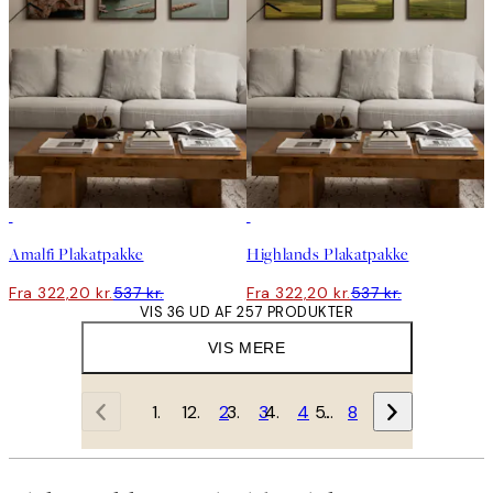
-40%
-40%
Amalfi Plakatpakke
Highlands Plakatpakke
Fra 322,20 kr.
537 kr.
Fra 322,20 kr.
537 kr.
VIS 36 UD AF 257 PRODUKTER
VIS MERE
1
2
3
4
…
8