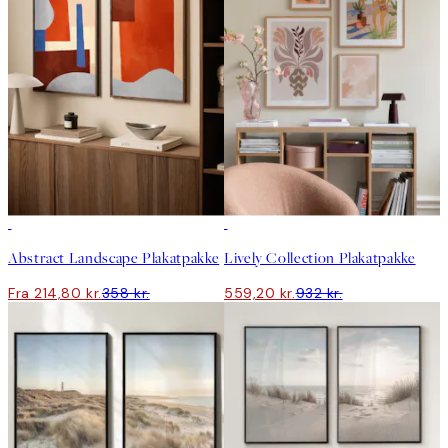
-40%
-40%
Abstract Landscape Plakatpakke
Lively Collection Plakatpakke
Fra 214,80 kr.
358 kr.
559,20 kr.
932 kr.