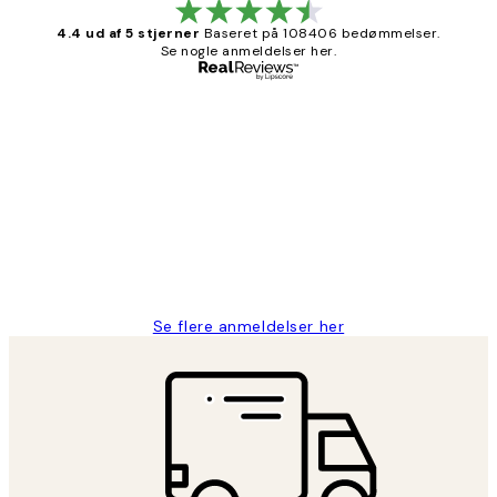
4.4 ud af 5 stjerner
Baseret på 108406 bedømmelser.
Se nogle anmeldelser her.
Bekræftet køber
Kundeanmeldelser
Nemt at bestille og hurtig levering👍
2 jun.
Lonni M
Se flere anmeldelser her