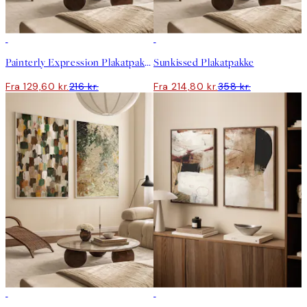
-40%
-40%
Painterly Expression Plakatpakke
Sunkissed Plakatpakke
Fra 129,60 kr.
216 kr.
Fra 214,80 kr.
358 kr.
-40%