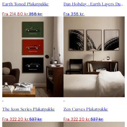
Earth Toned Plakatpakke
Dan Hobday - Earth Layers Duo Plakatpakke
Fra 214,80 kr.
358 kr.
Fra 358 kr.
-40%
-40%
The Icon Series Plakatpakke
Zen Curves Plakatpakke
Fra 322,20 kr.
537 kr.
Fra 322,20 kr.
537 kr.