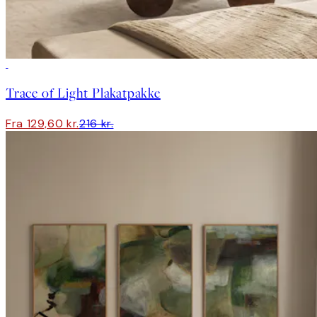
-40%
Trace of Light Plakatpakke
Fra 129,60 kr.
216 kr.