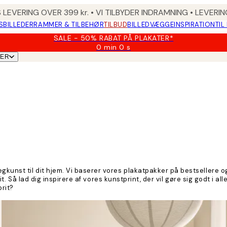
 LEVERING OVER 399 kr. • VI TILBYDER INDRAMNING • LEVER
SBILLEDER
RAMMER & TILBEHØR
TILBUD
BILLEDVÆGGE
INSPIRATION
TIL
SALE - 50% RABAT PÅ PLAKATER*
0 min
0 s
Gyldig
TER
indtil:
2026-
08-
09
unst til dit hjem. Vi baserer vores plakatpakker på bestsellere og 
rit. Så lad dig inspirere af vores kunstprint, der vil gøre sig godt i 
rit?