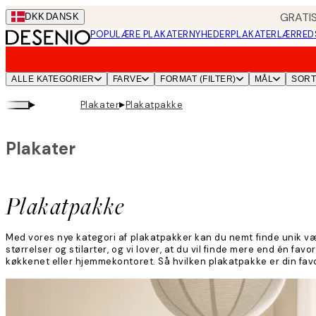
Skip
GRATIS
DKK
DANSK
to
POPULÆRE PLAKATER
NYHEDER
PLAKATER
LÆRRED
main
content.
ALLE KATEGORIER
FARVE
FORMAT (FILTER)
MÅL
SOR
▸
▸
Plakater
Plakatpakke
Plakater
Plakatpakke
Med vores nye kategori af plakatpakker kan du nemt finde unik vægk
størrelser og stilarter, og vi lover, at du vil finde mere end én favo
køkkenet eller hjemmekontoret. Så hvilken plakatpakke er din favo
Læs mere