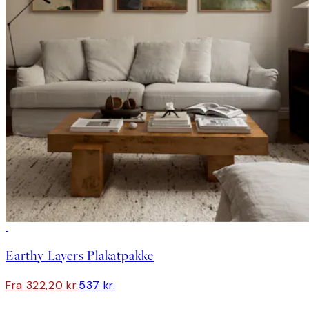
-40%
Earthy Layers Plakatpakke
Fra 322,20 kr.
537 kr.