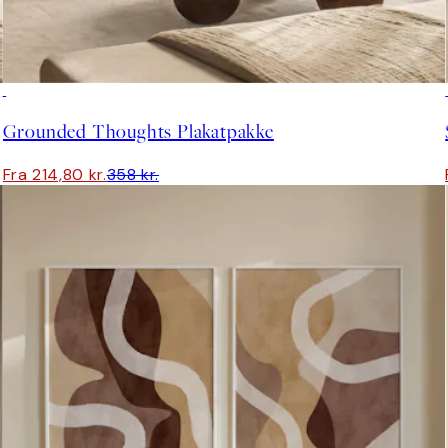
-40%
Grounded Thoughts Plakatpakke
Fra 214,80 kr.
358 kr.