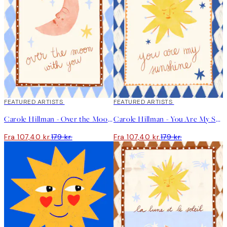
40%*
FEATURED ARTISTS
40%*
FEATURED ARTISTS
Carole Hillman - Over the Moon Plakat
Carole Hillman - You Are My Sunshine Plakat
Fra 107,40 kr.
179 kr.
Fra 107,40 kr.
179 kr.