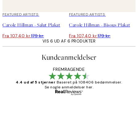
40%*
FEATURED ARTISTS
40%*
FEATURED ARTISTS
Carole Hillman - Salut Plakat
Carole Hillman - Bisous Plakat
Fra 107,40 kr.
179 kr.
Fra 107,40 kr.
179 kr.
VIS 6 UD AF 6 PRODUKTER
Kundeanmeldelser
FREMRAGENDE
4.4 ud af 5 stjerner
Baseret på 108406 bedømmelser.
Se nogle anmeldelser her.
Bekræftet køber
Kundeanmeldelser
Nemt at bestille og hurtig levering👍