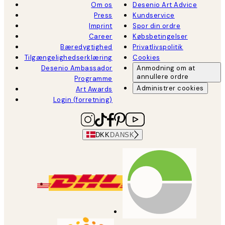
Om os
Desenio Art Advice
Press
Kundservice
Imprint
Spor din ordre
Career
Købsbetingelser
Bæredygtighed
Privatlivspolitik
Tilgængelighedserklæring
Cookies
Desenio Ambassador
Anmodning om at
annullere ordre
Programme
Administrer cookies
Art Awards
Login (forretning)
DKK
DANSK