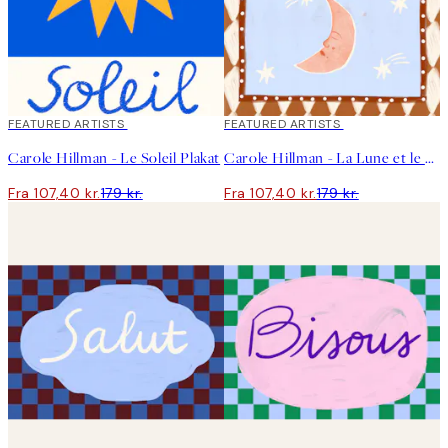
40%*
FEATURED ARTISTS
40%*
FEATURED ARTISTS
Carole Hillman - Le Soleil Plakat
Carole Hillman - La Lune et le Soleil Plakat
Fra 107,40 kr.
179 kr.
Fra 107,40 kr.
179 kr.