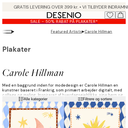
Skip
to
main
SALE - 50% RABAT PÅ PLAKATER*
content.
▸
▸
Featured Artists
Carole Hillman
Plakater
Carole Hillman
Med en baggrund inden for modedesign er Carole Hillman en
kunstner baseret i Frankrig, som primært arbejder digitalt, med
collage og maling. Inspireret af hverdagsøjeblikke, sine børn og
Læs mere
Alle kategorier
Filtrere og sortere
detaljerne, teksturerne og scenerne fra hverdagslivet skaber
hun glade og finurlige kunstværker påvirket af folkekunst. 'Min
stil er farverig og varm, ofte påvirket af min families
folkekunstrødder og de håndlavede traditioner, jeg voksede op
med.'