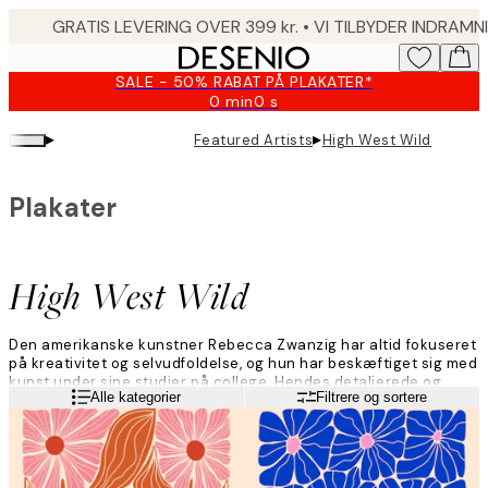
Skip
to
main
SALE - 50% RABAT PÅ PLAKATER*
content.
0 min
0 s
Gyldig
indtil:
▸
▸
Featured Artists
High West Wild
2026-
08-
09
Plakater
High West Wild
Den amerikanske kunstner Rebecca Zwanzig har altid fokuseret
på kreativitet og selvudfoldelse, og hun har beskæftiget sig med
kunst under sine studier på college. Hendes detaljerede og
Læs mere
Alle kategorier
Filtrere og sortere
farverige sammensætninger indfanger essensen af naturen og
udspringer af hendes fascination af videnskabelige
undersøgelser af planter og væsner.
"Jeg er inspireret af gamle tekstiler og billeder, videnskabelig