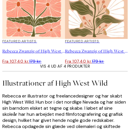
40%*
FEATURED ARTISTS
40%*
FEATURED ARTISTS
Rebecca Zwanzig of High West Wild - Franny Plakat
Rebecca Zwanzig of High West Wild - Maeve Plakat
Fra 107,40 kr.
179 kr.
Fra 107,40 kr.
179 kr.
VIS 4 UD AF 4 PRODUKTER
Illustrationer af High West Wild
Rebecca er illustrator og freelancedesigner og har skabt
High West Wild. Hun bor i det nordlige Nevada og har siden
sin barndom elsket at tegne og skabe. I løbet af sine
skoleår har hun arbejdet med filmfotografering og grafisk
design, hvilket har givet hende nogle gode redskaber.
Rebecca opdagede sin glæde ved oliemaleri og skiftede