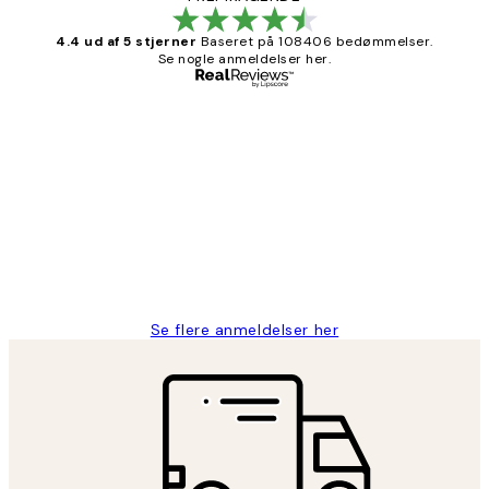
4.4 ud af 5 stjerner
Baseret på 108406 bedømmelser.
Se nogle anmeldelser her.
Bekræftet køber
Kundeanmeldelser
Nemt at bestille og hurtig levering👍
2 jun.
Lonni M
Se flere anmeldelser her