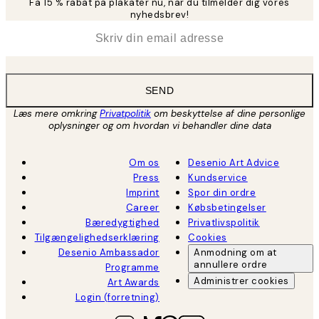
Få 15 % rabat på plakater nu, når du tilmelder dig vores
nyhedsbrev!
*
Email
SEND
Læs mere omkring
Privatpolitik
om beskyttelse af dine personlige
oplysninger og om hvordan vi behandler dine data
Om os
Desenio Art Advice
Press
Kundservice
Imprint
Spor din ordre
Career
Købsbetingelser
Bæredygtighed
Privatlivspolitik
Tilgængelighedserklæring
Cookies
Desenio Ambassador
Anmodning om at
annullere ordre
Programme
Administrer cookies
Art Awards
Login (forretning)