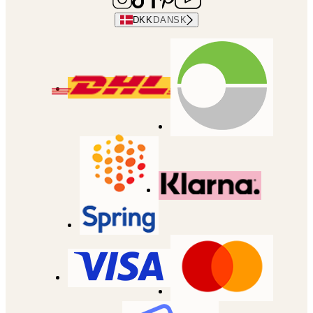
DKK
DANSK