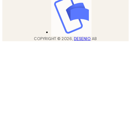
COPYRIGHT ©
2026
,
DESENIO
AB