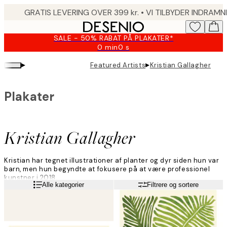
Skip
to
main
SALE - 50% RABAT PÅ PLAKATER*
content.
0 min
0 s
Gyldig
indtil:
▸
▸
Featured Artists
Kristian Gallagher
2026-
08-
09
Plakater
Kristian Gallagher
Kristian har tegnet illustrationer af planter og dyr siden hun var
barn, men hun begyndte at fokusere på at være professionel
kunstner i 2018.
Læs mere
Alle kategorier
Filtrere og sortere
Hun betragter sin kunst som en succes, hvis den får folk til at
smile - med sine farverige og finurlige tegninger ønsker hun at
skabe glæde.
Kristian bruger oftest akryl, gouache og akvarel, men arbejder