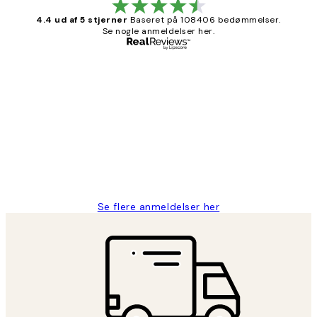
4.4 ud af 5 stjerner
Baseret på 108406 bedømmelser.
Se nogle anmeldelser her.
Bekræftet køber
Kundeanmeldelser
Nemt at bestille og hurtig levering👍
2 jun.
Lonni M
Se flere anmeldelser her